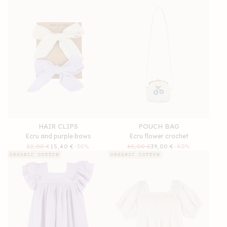
HAIR CLIPS
POUCH BAG
Ecru and purple bows
Ecru flower crochet
Regular
22,00 €
Sale
15,40 €
-30%
Regular
65,00 €
Sale
39,00 €
-40%
price
price
price
price
ORGANIC COTTON
ORGANIC COTTON