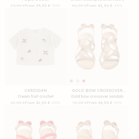
Regular
59,00 €
Sale
From 29,50 €
-50%
Regular
85,00 €
Sale
From 42,50 €
-50%
price
price
price
price
CARDIGAN
GOLD BOW CROSSOVER
Cream fruit crochet
Gold bow crossover sandals
SANDALS
Regular
65,00 €
Sale
From 32,50 €
-50%
Regular
95,00 €
Sale
From 66,50 €
-30%
price
price
price
price