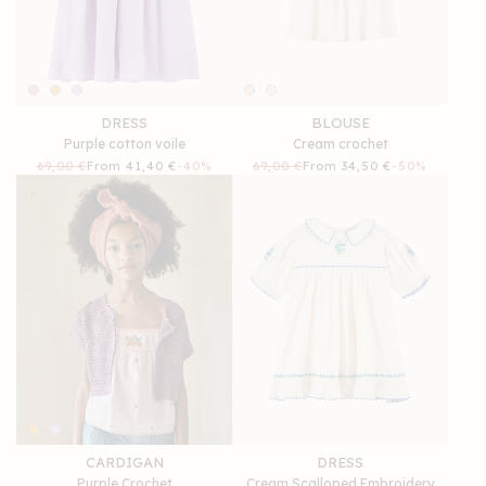
DRESS
BLOUSE
Purple cotton voile
Cream crochet
Regular
69,00 €
Sale
From 41,40 €
-40%
Regular
69,00 €
Sale
From 34,50 €
-50%
price
price
price
price
CARDIGAN
DRESS
Purple Crochet
Cream Scalloped Embroidery