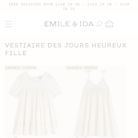
SKIP TO
FREE SHIPPING FROM 250€ IN UE - 250£ IN UK - 300$
CONTENT
IN US
Cart
COLLECTION:
VESTIAIRE DES JOURS HEUREUX
FILLE
ORGANIC COTTON
ORGANIC COTTON