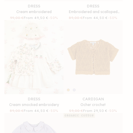
DRESS
DRESS
Cream embroidered
Embroidered and scalloped
cream
Regular
99,00 €
Sale
From 49,50 €
-50%
Regular
89,00 €
Sale
From 44,50 €
-50%
price
price
price
price
DRESS
CARDIGAN
Cream smocked embroidery
Ocher crochet
Regular
89,00 €
Sale
From 44,50 €
-50%
Regular
59,00 €
Sale
From 29,50 €
-50%
price
price
price
price
ORGANIC COTTON