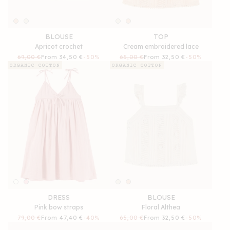
BLOUSE
TOP
Apricot crochet
Cream embroidered lace
Regular
69,00 €
Sale
From 34,50 €
-50%
Regular
65,00 €
Sale
From 32,50 €
-50%
price
price
price
price
ORGANIC COTTON
ORGANIC COTTON
DRESS
BLOUSE
Pink bow straps
Floral Althea
Regular
79,00 €
Sale
From 47,40 €
-40%
Regular
65,00 €
Sale
From 32,50 €
-50%
price
price
price
price