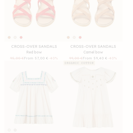
CROSS-OVER SANDALS
CROSS-OVER SANDALS
Red bow
Camel bow
Regular
95,00 €
Sale
From 57,00 €
-40%
Regular
99,00 €
Sale
From 59,40 €
-40%
price
price
price
price
ORGANIC COTTON