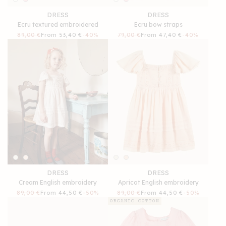
DRESS
DRESS
Ecru textured embroidered
Ecru bow straps
Regular
89,00 €
Sale
From 53,40 €
-40%
Regular
79,00 €
Sale
From 47,40 €
-40%
price
price
price
price
DRESS
DRESS
Cream English embroidery
Apricot English embroidery
Regular
89,00 €
Sale
From 44,50 €
-50%
Regular
89,00 €
Sale
From 44,50 €
-50%
price
price
price
price
ORGANIC COTTON