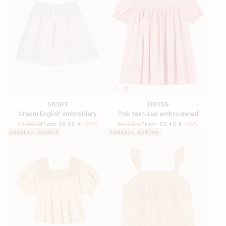
SKIRT
DRESS
Cream English embroidery
Pink textured embroidered
Regular
79,00 €
Sale
From 39,50 €
-50%
Regular
89,00 €
Sale
From 53,40 €
-40%
price
price
price
price
ORGANIC COTTON
ORGANIC COTTON