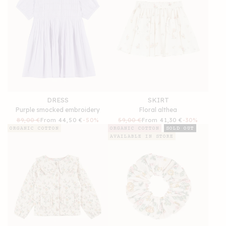
DRESS
SKIRT
Purple smocked embroidery
Floral althea
Regular
89,00 €
Sale
From 44,50 €
-50%
Regular
59,00 €
Sale
From 41,30 €
-30%
price
price
price
price
ORGANIC COTTON
ORGANIC COTTON
SOLD OUT
AVAILABLE IN STORE