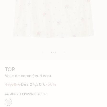
des
supports
multimédia
dans
la
vue
de
la
galerie
sur
1
/
3
TOP
Voile de coton fleuri écru
Prix
49,00 €
Prix
Dès 24,50 €
-50%
habituel
soldé
COULEUR :
PAQUERETTE