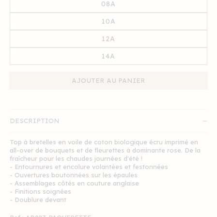
08A
10A
12A
14A
AJOUTER AU PANIER
DESCRIPTION
Top à bretelles en voile de coton biologique écru imprimé en
all-over de bouquets et de fleurettes à dominante rose. De la
fraîcheur pour les chaudes journées d'été !
- Entournures et encolure volantées et festonnées
- Ouvertures boutonnées sur les épaules
- Assemblages côtés en couture anglaise
- Finitions soignées
- Doublure devant