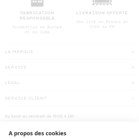
FABRICATION
LIVRAISON OFFERTE
RESPONSABLE
Dès 150€ en France et
250€ en UE
Production en Europe
et en Inde
LA MARQUE
SERVICE
LÉGAL
SERVICE CLIENT
Du lundi au vendredi de 9h30 à 18h
shop@emile-et-ida.fr
A propos des cookies
01 30 71 27 09