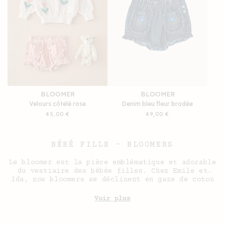
BLOOMER
BLOOMER
Velours côtelé rose
Denim bleu fleur brodée
Prix
45,00 €
Prix
49,00 €
habituel
habituel
BÉBÉ FILLE - BLOOMERS
Le bloomer est la pièce emblématique et adorable
du vestiaire des bébés filles. Chez Emile et
Ida, nos bloomers se déclinent en gaze de coton
légère ou en tissu éponge tout doux, pour
s'adapter aux saisons et au confort des tout-
Voir plus
petits. À motifs fleuris, à imprimés gais ou
unis pour la sobriété, ce petit short bouffant
est la pièce idéale pour habiller bébé avec