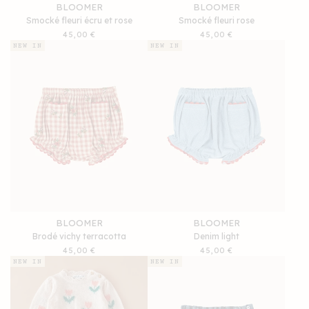
BLOOMER
BLOOMER
Smocké fleuri écru et rose
Smocké fleuri rose
Prix
45,00 €
Prix
45,00 €
habituel
habituel
NEW IN
NEW IN
BLOOMER
BLOOMER
Brodé vichy terracotta
Denim light
Prix
45,00 €
Prix
45,00 €
habituel
habituel
NEW IN
NEW IN