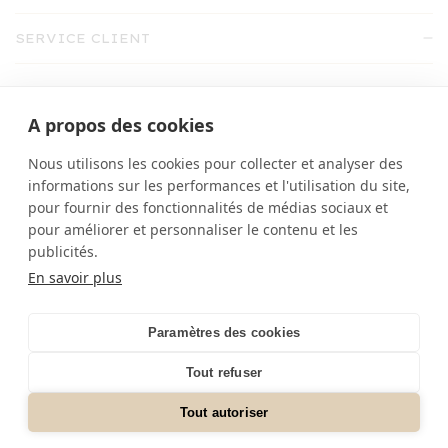
SERVICE CLIENT
Du lundi au vendredi de 9h30 à 18h
A propos des cookies
shop@emile-et-ida.fr
Nous utilisons les cookies pour collecter et analyser des
01 30 71 27 09
informations sur les performances et l'utilisation du site,
pour fournir des fonctionnalités de médias sociaux et
pour améliorer et personnaliser le contenu et les
publicités.
En savoir plus
TOUS DROITS RÉSERVÉS À EMILE & IDA
Paramètres des cookies
SUIVEZ-NOUS
Tout refuser
Select Your Region:
France / FR
Tout autoriser