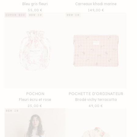
Bleu gris fleuri
Carreaux khadi marine
Prix
55,00 €
Prix
149,00 €
habituel
habituel
COTON BIO
NEW IN
NEW IN
POCHON
POCHETTE D'ORDINATEUR
Fleuri écru et rose
Brodé vichy terracotta
Prix
25,00 €
Prix
49,00 €
habituel
habituel
NEW IN