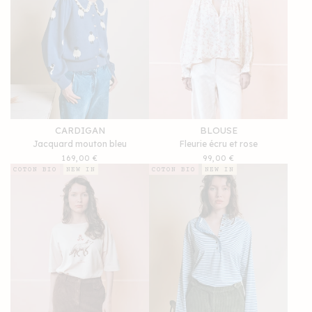
CARDIGAN
BLOUSE
Jacquard mouton bleu
Fleurie écru et rose
Prix
169,00 €
Prix
99,00 €
habituel
habituel
COTON BIO
NEW IN
COTON BIO
NEW IN