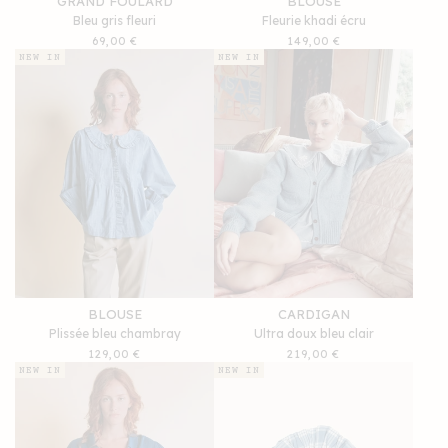
GRAND FOULARD
BLOUSE
Bleu gris fleuri
Fleurie khadi écru
Prix
69,00 €
Prix
149,00 €
habituel
habituel
NEW IN
NEW IN
BLOUSE
CARDIGAN
Plissée bleu chambray
Ultra doux bleu clair
Prix
129,00 €
Prix
219,00 €
habituel
habituel
NEW IN
NEW IN