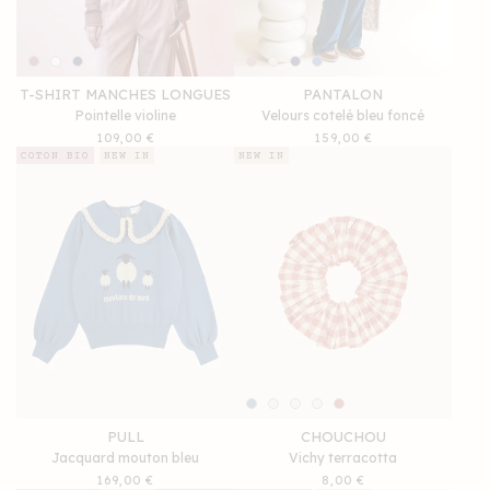
T-SHIRT MANCHES LONGUES
PANTALON
Pointelle violine
Velours cotelé bleu foncé
Prix
109,00 €
Prix
159,00 €
habituel
habituel
COTON BIO
NEW IN
NEW IN
PULL
CHOUCHOU
Jacquard mouton bleu
Vichy terracotta
Prix
169,00 €
Prix
8,00 €