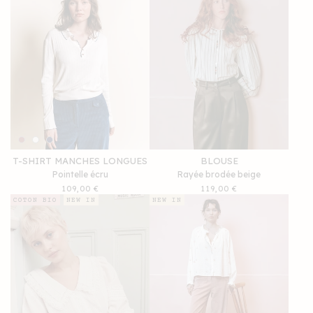
T-SHIRT MANCHES LONGUES
BLOUSE
Pointelle écru
Rayée brodée beige
Prix
109,00 €
Prix
119,00 €
habituel
habituel
COTON BIO
NEW IN
NEW IN