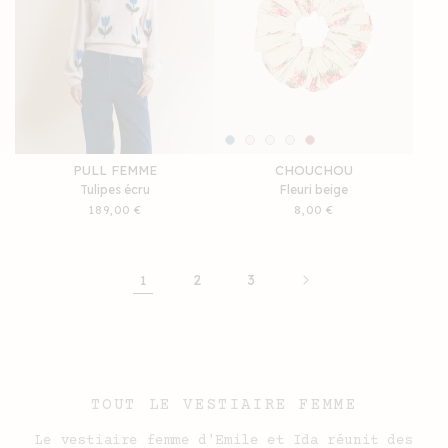
PULL FEMME
CHOUCHOU
Tulipes écru
Fleuri beige
Prix
189,00 €
Prix
8,00 €
habituel
habituel
2
3
1
TOUT LE VESTIAIRE FEMME
Le vestiaire femme d'Emile et Ida réunit des