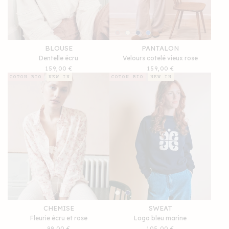
BLOUSE
PANTALON
Dentelle écru
Velours cotelé vieux rose
Prix
159,00 €
Prix
159,00 €
habituel
habituel
COTON BIO
NEW IN
COTON BIO
NEW IN
CHEMISE
SWEAT
Fleurie écru et rose
Logo bleu marine
Prix
99,00 €
Prix
105,00 €