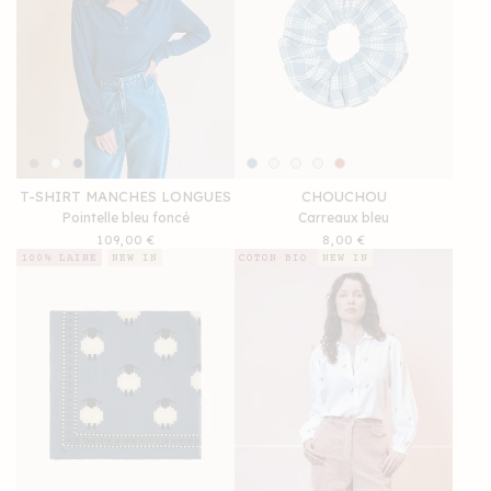
T-SHIRT MANCHES LONGUES
CHOUCHOU
Pointelle bleu foncé
Carreaux bleu
Prix
109,00 €
Prix
8,00 €
habituel
habituel
100% LAINE
NEW IN
COTON BIO
NEW IN