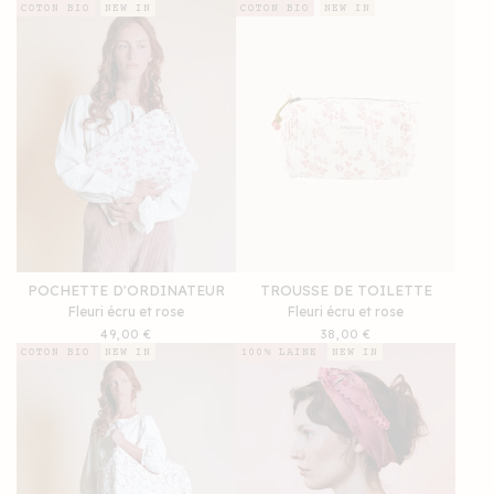
habituel
habituel
COTON BIO
NEW IN
COTON BIO
NEW IN
POCHETTE D'ORDINATEUR
TROUSSE DE TOILETTE
Fleuri écru et rose
Fleuri écru et rose
Prix
49,00 €
Prix
38,00 €
habituel
habituel
COTON BIO
NEW IN
100% LAINE
NEW IN