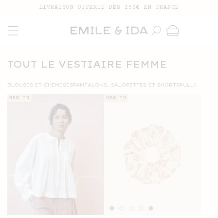
IGNORER ET
PASSER AU
LIVRAISON OFFERTE DÈS 150€ EN FRANCE
CONTENU
Panier
COLLECTION:
TOUT LE VESTIAIRE FEMME
BLOUSES ET CHEMISES
PANTALONS, SALOPETTES ET SHORTS
PULLS & CA
NEW IN
NEW IN