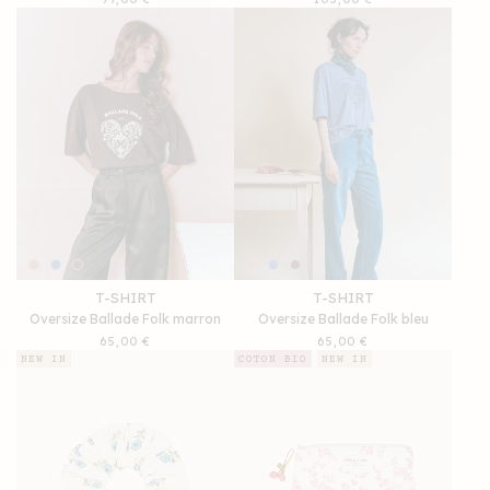
habituel
habituel
T-SHIRT
T-SHIRT
Oversize Ballade Folk marron
Oversize Ballade Folk bleu
Prix
65,00 €
Prix
65,00 €
habituel
habituel
NEW IN
COTON BIO
NEW IN