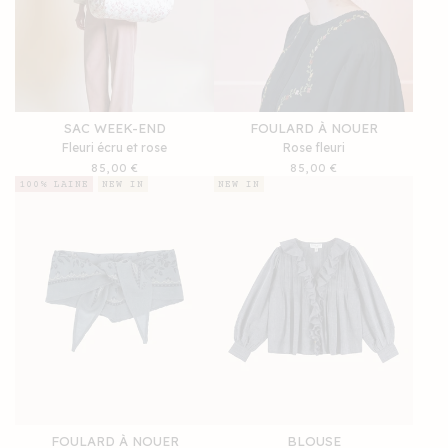
SAC WEEK-END
FOULARD À NOUER
Fleuri écru et rose
Rose fleuri
Prix
85,00 €
Prix
85,00 €
habituel
habituel
100% LAINE
NEW IN
NEW IN
FOULARD À NOUER
BLOUSE