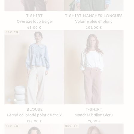
T-SHIRT
T-SHIRT MANCHES LONGUES
Oversize loup beige
Volanté bleu et blanc
Prix
65,00 €
Prix
109,00 €
habituel
habituel
NEW IN
BLOUSE
T-SHIRT
Grand col brodé point de croix
Manches ballons écru
bleu
Prix
129,00 €
Prix
79,00 €
habituel
habituel
NEW IN
NEW IN