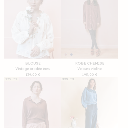
BLOUSE
ROBE CHEMISE
Vintage brodée écru
Velours violine
Prix
139,00 €
Prix
195,00 €
habituel
habituel
NEW IN
NEW IN