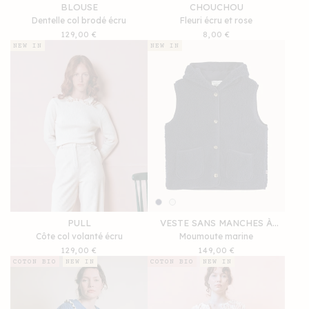
BLOUSE
CHOUCHOU
Dentelle col brodé écru
Fleuri écru et rose
Prix
129,00 €
Prix
8,00 €
habituel
habituel
NEW IN
NEW IN
PULL
VESTE SANS MANCHES À
Côte col volanté écru
Moumoute marine
CAPUCHE
Prix
129,00 €
Prix
149,00 €
habituel
habituel
COTON BIO
NEW IN
COTON BIO
NEW IN