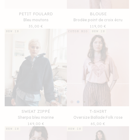
PETIT FOULARD
BLOUSE
Bleu moutons
Brodée point de croix écru
Prix
35,00 €
Prix
119,00 €
habituel
habituel
NEW IN
COTON BIO
NEW IN
SWEAT ZIPPÉ
T-SHIRT
Sherpa bleu marine
Oversize Ballade Folk rose
Prix
149,00 €
Prix
65,00 €
habituel
habituel
NEW IN
NEW IN