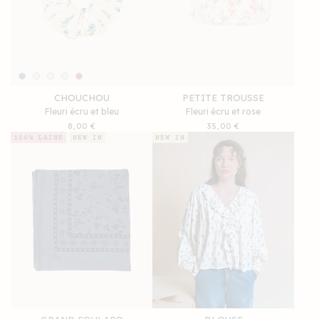
CHOUCHOU
PETITE TROUSSE
Fleuri écru et bleu
Fleuri écru et rose
Prix
8,00 €
Prix
35,00 €
habituel
habituel
100% LAINE
NEW IN
NEW IN