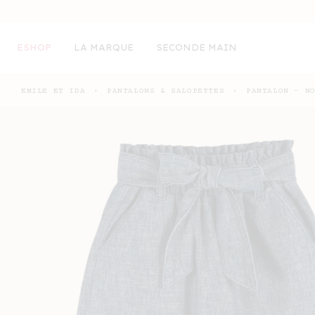
ET
PASSER
AU
CONTENU
ESHOP
LA MARQUE
SECONDE MAIN
EMILE ET IDA
›
PANTALONS & SALOPETTES
›
PANTALON - N
PASSER AUX
INFORMATIONS
PRODUITS