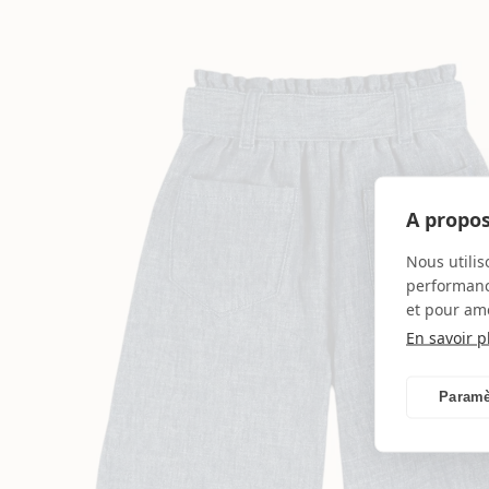
A propos
Nous utilis
performance
et pour amé
En savoir p
Paramè
Ouvrir
2
des
supports