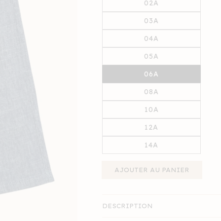
02A
03A
04A
05A
06A
08A
10A
12A
14A
AJOUTER AU PANIER
DESCRIPTION