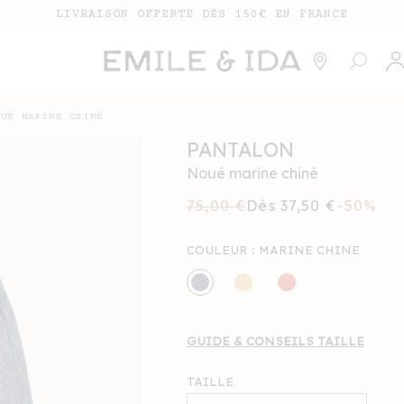
LIVRAISON OFFERTE DÈS 150€ EN FRANCE
Conne
OUÉ MARINE CHINÉ
PANTALON
Noué marine chiné
Prix
75,00 €
Prix
Dès 37,50 €
-50%
habituel
soldé
COULEUR :
MARINE CHINE
GUIDE & CONSEILS TAILLE
TAILLE