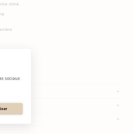
rine chiné.
nté
errière
as sociaux
iser