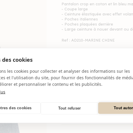
Pantalon crop en coton et lin bleu ma
- Coupe large
- Ceinture élastiquée avec effet vola
- Poches italiennes
- Poches plaquées derrière
- Large ceinture à nouer devant ou d
Ref : AD210-MARINE CHINE
 des cookies
MADE IN
MATIERE
ons les cookies pour collecter et analyser des informations sur les
TURQUIE
NATURELLE
s et l'utilisation du site, pour fournir des fonctionnalités de médi
liorer et personnaliser le contenu et les publicités.
COMPOSITION
lus
LIVRAISON ET RETOURS
tres des cookies
Tout autor
Tout refuser
DISPONIBILITÉ EN BOUTIQUE