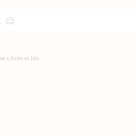
xion
Panier
e x Emile et Ida