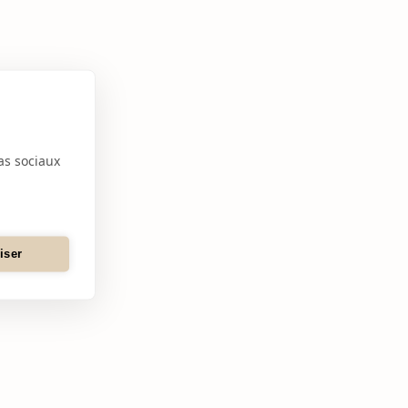
as sociaux
iser