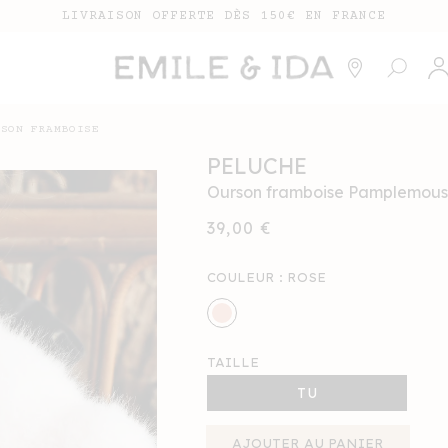
LIVRAISON OFFERTE DÈS 150€ EN FRANCE
Conne
RSON FRAMBOISE
PELUCHE
Ourson framboise Pamplemouss
Prix
39,00 €
habituel
COULEUR :
ROSE
TAILLE
TU
AJOUTER AU PANIER