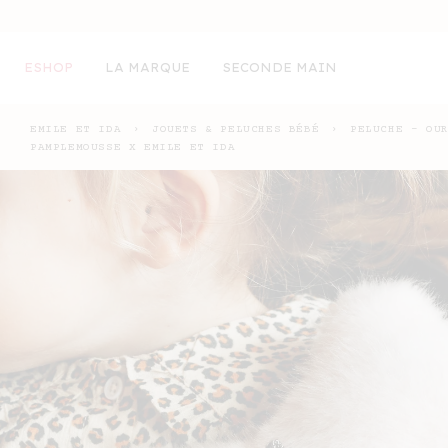
ET
PASSER
AU
CONTENU
ESHOP
LA MARQUE
SECONDE MAIN
EMILE ET IDA
›
JOUETS & PELUCHES BÉBÉ
›
PELUCHE - OU
PAMPLEMOUSSE X EMILE ET IDA
PASSER AUX
INFORMATIONS
PRODUITS